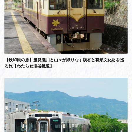
【鉄印帳の旅】渡良瀬川と山々が織りなす渓谷と有形文化財を巡
る旅【わたらせ渓谷鐡道】