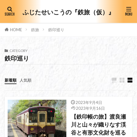
ふじたせいこうの『鉄旅（仮）』
HOME
鉄旅
鉄印巡り
CATEGORY
鉄印巡り
新着順
人気順
2023年9月4日
2023年9月16日
【鉄印帳の旅】渡良瀬
川と山々が織りなす渓
谷と有形文化財を巡る