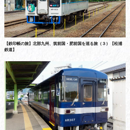
【鉄印帳の旅】北部九州、筑前国・肥前国を巡る旅（３）【松浦
鉄道】