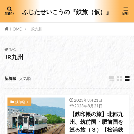
ふじたせいこうの『鉄旅（仮）』
HOME
JR九州
TAG
JR九州
新着順
人気順
2023年8月21日
鉄印巡り
2023年8月21日
【鉄印帳の旅】北部九
州、筑前国・肥前国を
巡る旅（３）【松浦鉄